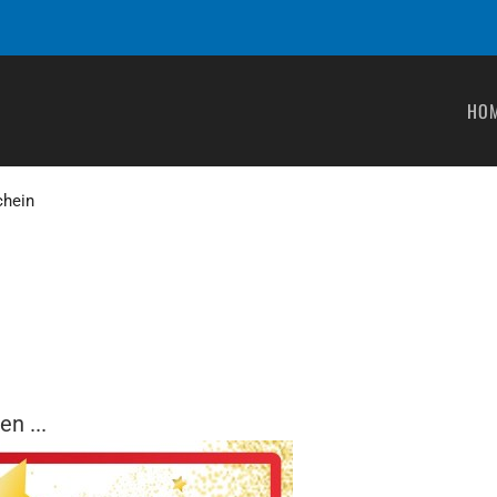
HO
chein
n ...