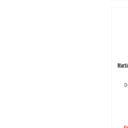
Marti
D
P