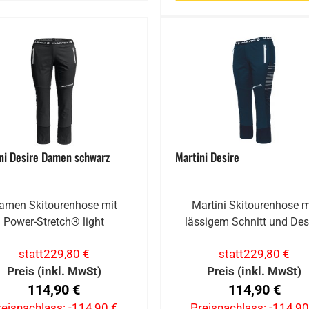
ni Desire Damen schwarz
Martini Desire
amen Skitourenhose mit
Martini Skitourenhose m
Power-Stretch® light
lässigem Schnitt und Des
statt
229,80 €
statt
229,80 €
Preis (inkl. MwSt)
Preis (inkl. MwSt)
114,90 €
114,90 €
reisnachlass:
-114,90 €
Preisnachlass:
-114,90