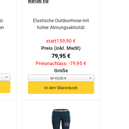
Martini Via
ic
Elastische Outdoorhose mit
en
hoher Atmungsaktivität
statt
159,90 €
Preis (inkl. MwSt)
79,95 €
Preisnachlass:
-79,95 €
Größe
M +0,00 €