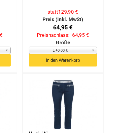
statt
129,90 €
Preis (inkl. MwSt)
64,95 €
 €
Preisnachlass:
-64,95 €
Größe
L +0,00 €