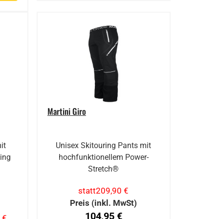
Martini Giro
it
Unisex Skitouring Pants mit
ing
hochfunktionellem Power-
Stretch®
statt
209,90 €
Preis (inkl. MwSt)
104,95 €
 €