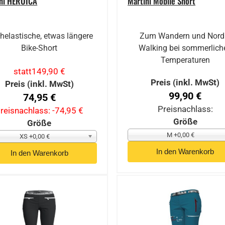
ini HEROICA
Martini Mobile Short
helastische, etwas längere
Zum Wandern und Nord
Bike-Short
Walking bei sommerlich
Temperaturen
statt
149,90 €
Preis (inkl. MwSt)
Preis (inkl. MwSt)
99,90 €
74,95 €
Preisnachlass:
reisnachlass:
-74,95 €
Größe
Größe
M +0,00 €
XS +0,00 €