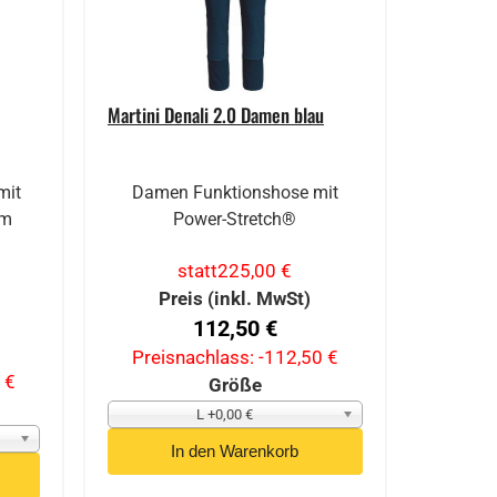
Martini Denali 2.0 Damen blau
mit
Damen Funktionshose mit
em
Power-Stretch®
statt
225,00 €
Preis (inkl. MwSt)
112,50 €
Preisnachlass:
-112,50 €
 €
Größe
L +0,00 €