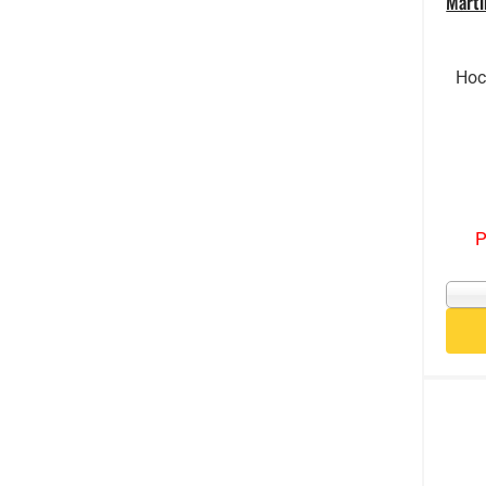
Mart
Hoc
P