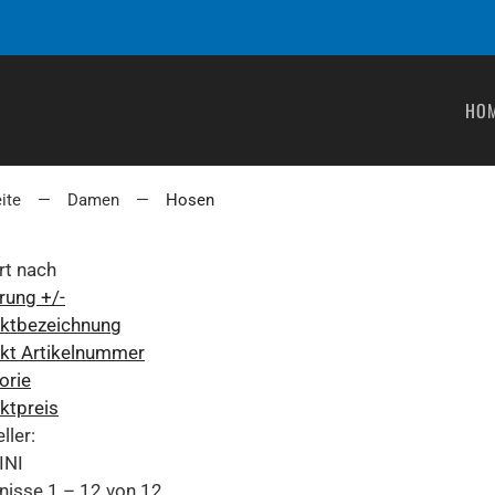
HO
ite
Damen
Hosen
rt nach
rung +/-
ktbezeichnung
kt Artikelnummer
orie
ktpreis
ller:
INI
nisse 1 – 12 von 12