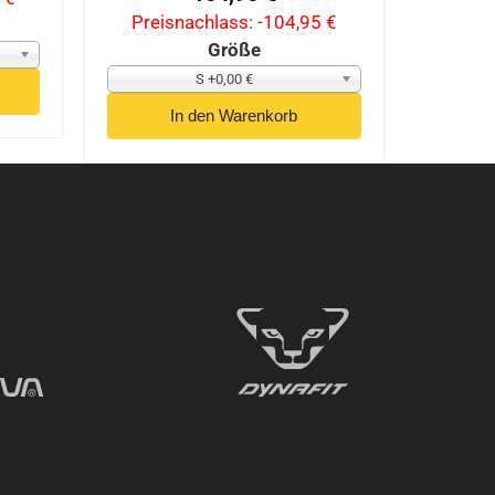
Preisnachlass:
-104,95 €
Größe
S +0,00 €