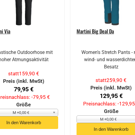
ni Via
Martini Big Deal Da
astische Outdoorhose mit
Women's Stretch Pants - 
hoher Atmungsaktivität
wind- und wasserdicht
Besatz
statt
159,90 €
statt
259,90 €
Preis (inkl. MwSt)
Preis (inkl. MwSt)
79,95 €
129,95 €
reisnachlass:
-79,95 €
Preisnachlass:
-129,95
Größe
Größe
M +0,00 €
M +0,00 €