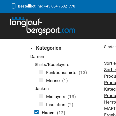
Bestellhotline:
+43 664 75021778
Startse
Kategorien
Damen
Sortie
Shirts/Baselayers
Sortie
Funktionsshirts
(13)
Produ
Merino
(1)
Produ
Jacken
Kateg
Produ
Midlayers
(13)
Herste
Insulation
(2)
MART
Hosen
(12)
Ergeb