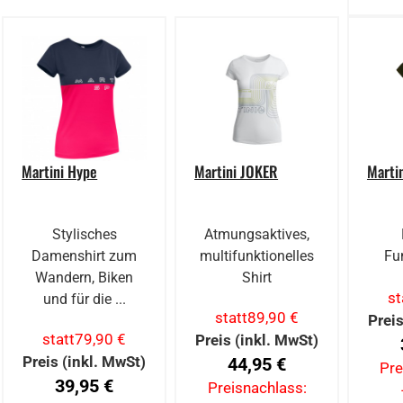
Martini Hype
Martini JOKER
Marti
Stylisches
Atmungsaktives,
Damenshirt zum
multifunktionelles
Fu
Wandern, Biken
Shirt
st
und für die ...
statt
89,90 €
Preis
statt
79,90 €
Preis (inkl. MwSt)
Preis (inkl. MwSt)
44,95 €
Pre
39,95 €
Preisnachlass: