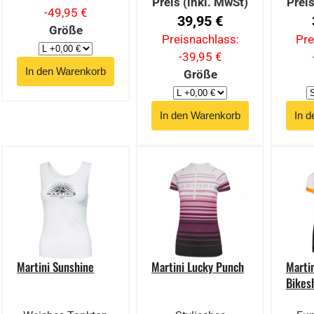
Preis (inkl. MwSt)
Preis
-49,95 €
39,95 €
Größe
Preisnachlass:
Pre
-39,95 €
Größe
Martini Sunshine
Martini Lucky Punch
Marti
Bikesh