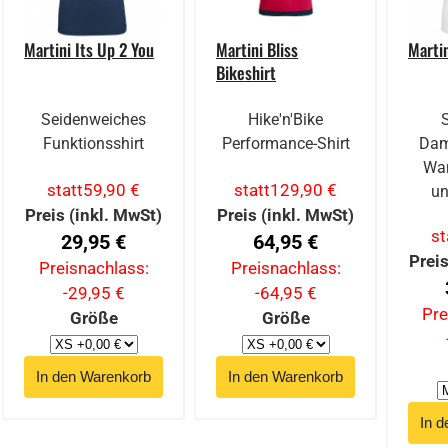
Martini Its Up 2 You
Martini Bliss
Marti
Bikeshirt
Seidenweiches
Hike'n'Bike
Funktionsshirt
Performance-Shirt
Dam
Wan
statt
59,90 €
statt
129,90 €
un
Preis (inkl. MwSt)
Preis (inkl. MwSt)
st
29,95 €
64,95 €
Preis
Preisnachlass:
Preisnachlass:
-29,95 €
-64,95 €
Pre
Größe
Größe