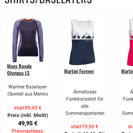
Mons Royale
Martini Forever
Marti
Olympus LS
Warmer Baselayer-
Ärmelloses
Ä
Oberteil aus Merino
Funktionsshirt für
Funk
alle
statt
99,90 €
Sommersportarten
Somm
Preis (inkl. MwSt)
49,95 €
statt
79,90 €
st
Preisnachlass: