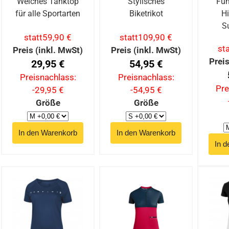
Weiches Tanktop
Stylisches
Fun
für alle Sportarten
Biketrikot
Hi
S
statt
59,90 €
statt
109,90 €
sta
Preis (inkl. MwSt)
Preis (inkl. MwSt)
Preis
29,95 €
54,95 €
Preisnachlass:
Preisnachlass:
Pre
-29,95 €
-54,95 €
Größe
Größe