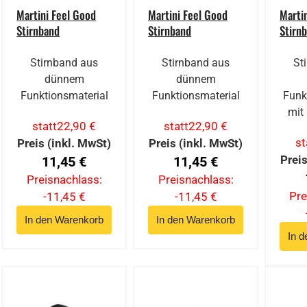
Martini Feel Good
Martini Feel Good
Marti
Stirnband
Stirnband
Stirn
Stirnband aus
Stirnband aus
St
dünnem
dünnem
Funktionsmaterial
Funktionsmaterial
Funk
mit 
statt
22,90 €
statt
22,90 €
st
Preis (inkl. MwSt)
Preis (inkl. MwSt)
Preis
11,45 €
11,45 €
Preisnachlass:
Preisnachlass:
Pre
-11,45 €
-11,45 €