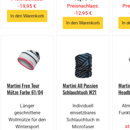
Preisnachlass:
Pre
-19,95 €
-12,95 €
Martini Free Tour
Martini All Passion
Marti
Mütze Farbe 61/04
Schlauchtuch W21
Headb
Länger
Individuell
Atm
geschnittene
einsetzbares
Funkt
Wollmütze für den
Schlauchtuch in
st
Wintersport
Microfaser