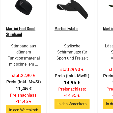
Martini Feel Good
Martini Estate
Marti
Stirnband
Stirnband aus
Stylische
Läss
dünnem
Schirmmütze für
Funktionsmaterial
Sport und Freizeit
V
mit schnellem ...
statt
29,90 €
st
statt
22,90 €
Preis (inkl. MwSt)
Preis
Preis (inkl. MwSt)
14,95 €
11,45 €
Preisnachlass:
Pre
Preisnachlass:
-14,95 €
-11,45 €