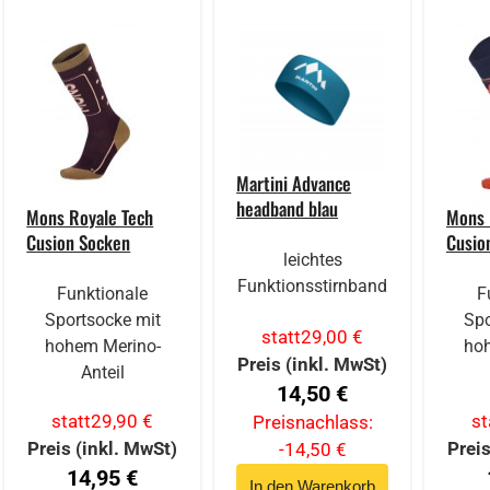
Martini Advance
headband blau
Mons Royale Tech
Mons 
Cusion Socken
Cusio
leichtes
Funktionsstirnband
Funktionale
F
Sportsocke mit
Spo
statt
29,00 €
hohem Merino-
ho
Preis (inkl. MwSt)
Anteil
14,50 €
statt
29,90 €
st
Preisnachlass:
Preis (inkl. MwSt)
Preis
-14,50 €
14,95 €