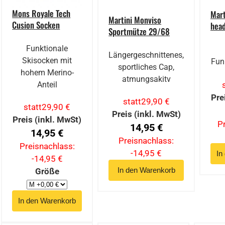
Mons Royale Tech
Mart
Martini Monviso
Cusion Socken
hea
Sportmütze 29/68
Funktionale
Längergeschnittenes,
Skisocken mit
Fun
sportliches Cap,
hohem Merino-
atmungsakitv
Anteil
Pre
statt
29,90 €
statt
29,90 €
Preis (inkl. MwSt)
Preis (inkl. MwSt)
P
14,95 €
14,95 €
Preisnachlass:
Preisnachlass:
-14,95 €
-14,95 €
Größe