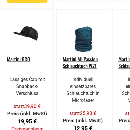
Martini BRO
Martini All Passion
Martin
Schlauchtuch W21
Schla
Lässiges Cap mit
Individuell
Snapback-
einsetzbares
ei
Verschluss
Schlauchtuch in
Sch
Microfaser
M
statt
39,90 €
statt
25,90 €
st
Preis (inkl. MwSt)
Preis (inkl. MwSt)
Preis
19,95 €
12,95 €
Preisnachlass: